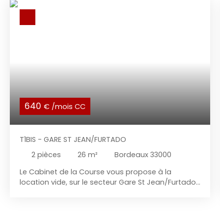
640
€ /mois CC
T1BIS - GARE ST JEAN/FURTADO
2
pièces
26
m²
Bordeaux 33000
Le Cabinet de la Course vous propose à la
location vide, sur le secteur Gare St Jean/Furtado
(3 rue Esmangard) au 1er étage arrière d'un
immeuble en pierre de taille réhabilité, un superbe
appartement T1bis/T2, entièrement rénové. A