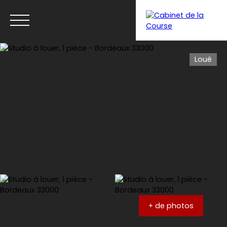
Loué
Menu
Estimation
+ de photos