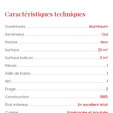
Caractéristiques techniques
Ouvertures
Aluminium
Ascenseur
Oui
Piscine
Non
Surface
23
m²
Surface balcon
3
m²
Pièces
1
Salle de bains
1
WC
1
Étage
2
Construction
1985
État intérieur
En excellent état
Cuisine
Aménagée et équipée