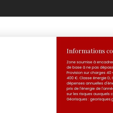
Informations c
Zone soumise à encadreme
de base à ne pas dépass
Provision sur charges 40 
400 €. Classe énergie D,
dépenses annuelles d'éne
prix de l'énergie de l'ann
sur les risques auxquels c
Géorisques : georisques.g