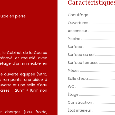
Caractéristique
Chauffage
ble en pierre
Ouvertures
Ascenseur
Piscine
Surface
, le Cabinet de la Course
Surface au sol
 rénové et meublé avec
Surface terrasse
r étage d'un immeuble en
Pièces
 ouverte équipée (vitro,
Salle d'eau
us rampants, une pièce à
uverte et une salle d'eau
WC
 carrez : 26m² + 16m² non
Étage
Construction
État intérieur
 charges (Eau froide,