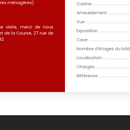
ures ménagères)
Cuisine
Ameublement
Vue
e visite, merci de nous
Exposition
t de la Course, 27 rue de
42
Cave
Nombre d'étages du bât
Localisation
Charges
Référence