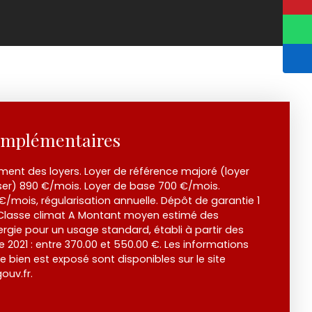
omplémentaires
nt des loyers. Loyer de référence majoré (loyer
er) 890 €/mois. Loyer de base 700 €/mois.
€/mois, régularisation annuelle. Dépôt de garantie 1
 Classe climat A Montant moyen estimé des
rgie pour un usage standard, établi à partir des
ée 2021 : entre 370.00 et 550.00 €. Les informations
e bien est exposé sont disponibles sur le site
ouv.fr.