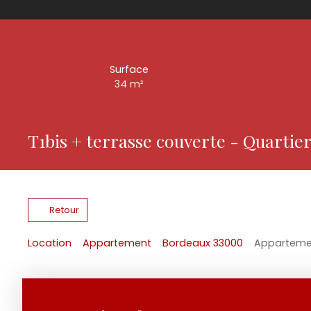
Surface
34
m²
T1bis + terrasse couverte - Quarti
Retour
Location
Appartement
Bordeaux 33000
Appartemen