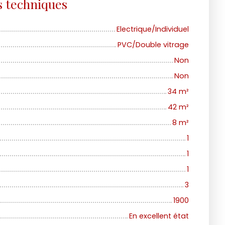
s techniques
Electrique/Individuel
PVC/Double vitrage
Non
Non
34
m²
42
m²
8
m²
1
1
1
3
1900
En excellent état