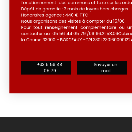
fonctionnement des communs et taxe sur les ord
Dépôt de garantie : 2 mois de loyers hors charges
Honoraires agence : 440 € TTC
Nous organisons des visites à compter du 15/06
Pour tout renseignement complémentaire ou un
contacter au 05 56 44 05 79 /06 66.21.58.06Cabine
la Course 33000 - BORDEAUX -CPI 3301 230160000122
+33 5 56 44
Envoyer un
05 79
mail