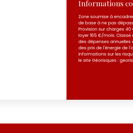
Informations c
Zone soumise à encadreme
de base à ne pas dépass
Provision sur charges 40
loyer 165 €/mois. Classe
des dépenses annuelles d
des prix de l'énergie de l
informations sur les risq
le site Géorisques : geori