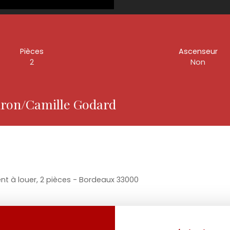
Pièces
Ascenseur
2
Non
dron/Camille Godard
t à louer, 2 pièces - Bordeaux 33000