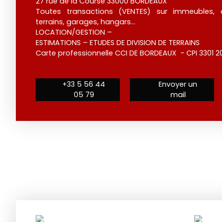
27 rue de la Course 33000 BORDEAUX
Toutes transactions (VENTES) sur immeubles, 
terrains, garages, hangars…
LOCATION/GESTION –
ESTIMATIONS – ETUDES DE DIVISION DE TERRAINS
Carte professionnelle CCI DE BORDEAUX - CPI 3301 20
+33 5 56 44
Envoyer un
05 79
mail