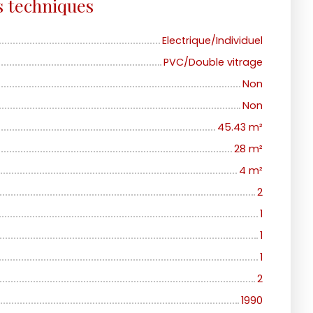
s techniques
Electrique/Individuel
PVC/Double vitrage
Non
Non
45.43
m²
28
m²
4
m²
2
1
1
1
2
1990