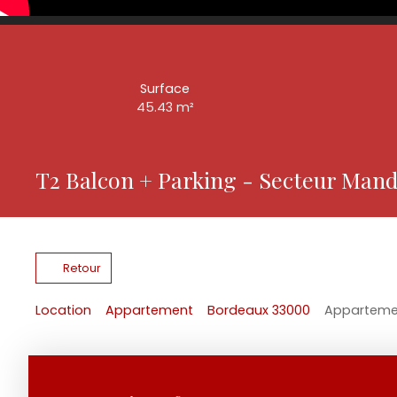
Surface
45.43
m²
T2 Balcon + Parking - Secteur Man
Retour
Location
Appartement
Bordeaux 33000
Appartemen