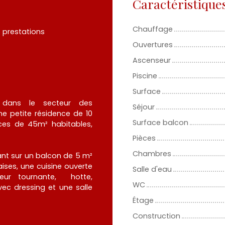
Caractéristique
Chauffage
s prestations
Ouvertures
Ascenseur
Piscine
Surface
dans le secteur des
Séjour
e petite résidence de 10
Surface balcon
èces de 45m² habitables,
Pièces
Chambres
ant sur un balcon de 5 m²
aises, une cuisine ouverte
Salle d'eau
leur tournante, hotte,
WC
vec dressing et une salle
Étage
Construction