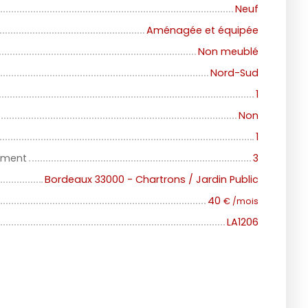
Neuf
Aménagée et équipée
Non meublé
Nord-Sud
1
Non
1
iment
3
Bordeaux 33000 - Chartrons / Jardin Public
40
€ /mois
LA1206