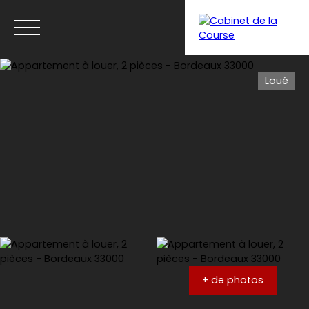
Loué
Menu
Estimation
+ de photos