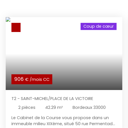
Coup de cœur
906
€ /mois CC
T2 - SAINT-MICHEL/PLACE DE LA VICTOIRE
2
pièces
42.29
m²
Bordeaux 33000
Le Cabinet de la Course vous propose dans un
immeuble milieu XIXème, situé 50 rue Permentade,