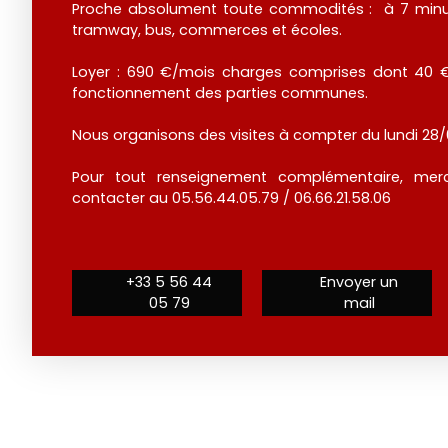
Proche absolument toute commodités : à 7 minut
tramway, bus, commerces et écoles.
Loyer : 690 €/mois charges comprises dont 40 €
fonctionnement des parties communes.
Nous organisons des visites à compter du lundi 28
Pour tout renseignement complémentaire, merc
contacter au 05.56.44.05.79 / 06.66.21.58.06
+33 5 56 44
Envoyer un
05 79
mail