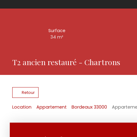
Surface
34
m²
T2 ancien restauré - Chartrons
Retour
Location
Appartement
Bordeaux 33000
Appartemen