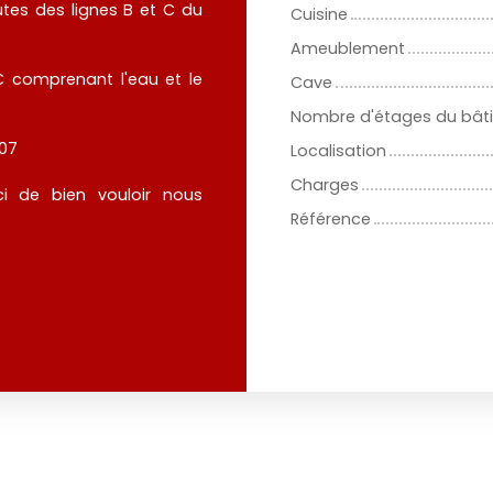
es des lignes B et C du
Cuisine
Ameublement
 comprenant l'eau et le
Cave
Nombre d'étages du bât
/07
Localisation
Charges
i de bien vouloir nous
Référence