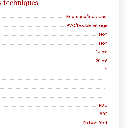
s techniques
Electrique/Individuel
PVC/Double vitrage
Non
Non
34
m²
20
m²
2
1
1
1
RDC
1890
En bon état