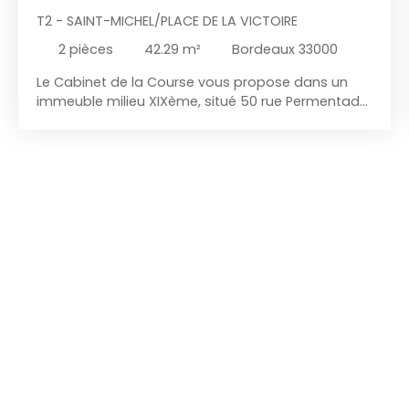
T2 - SAINT-MICHEL/PLACE DE LA VICTOIRE
2
pièces
42.29
m²
Bordeaux 33000
Le Cabinet de la Course vous propose dans un
immeuble milieu XIXème, situé 50 rue Permentade,
dans le quartier de Saint Michel à Bordeaux, un
appartement 2 pièces de 42 m² rénové, au 2ém
étage donnant sur l'arrière du bâtiment. Il est situé
à proximité immédiate de toutes commodités
(Commerces, transports... ) Il est composé d'une
entrée, un séjour de 26 m² exposé sud avec une
cuisine ouverte équipée (Plaque, hotte,
réfrigérateur top, lave linge... ), une chambre avec
dressing et une salle de bains avec WC. Bonnes
prestations : double vitrage, radiateurs à inertie,
cuisine entièrement équipée. L'appartement a été
rénové en 2024 (DPE : classement C)
Appartement disponible à compter du 17 août
Loyer : 860 € + 40 € de charges comprenant l'eau
froide et le fonctionnement des parties
communes. Dépôt de garantie : 1 720 € Honoraires