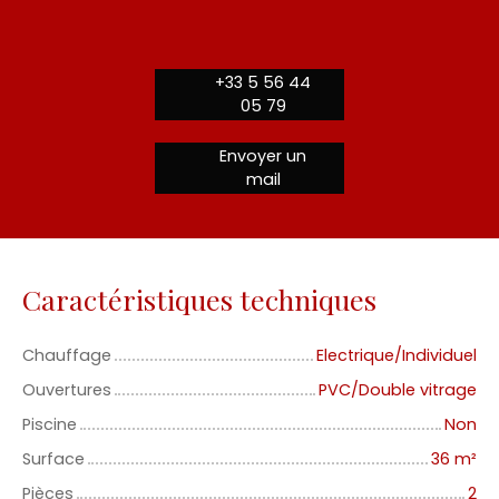
+33 5 56 44
05 79
Envoyer un
mail
Caractéristiques techniques
Chauffage
Electrique/Individuel
Ouvertures
PVC/Double vitrage
Piscine
Non
Surface
36
m²
Pièces
2