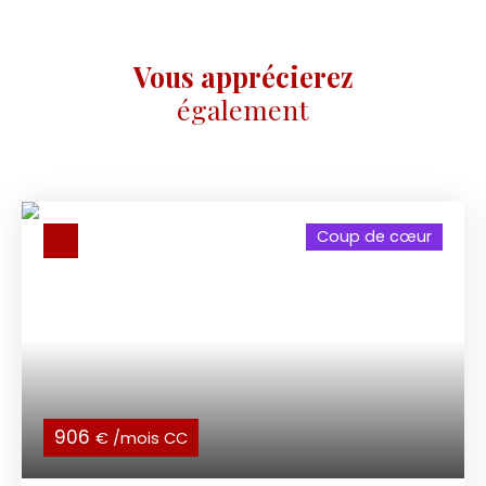
Vous apprécierez
également
Coup de cœur
906
€ /mois CC