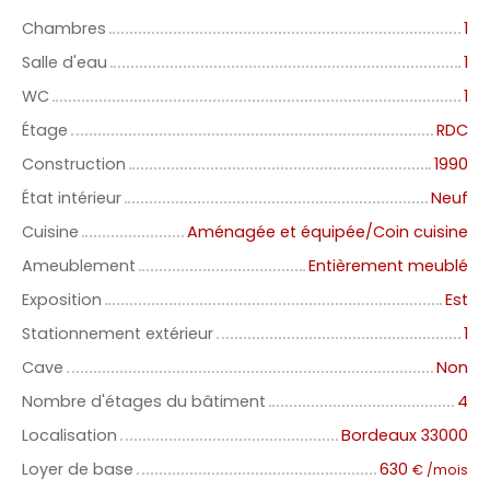
Chambres
1
Salle d'eau
1
WC
1
Étage
RDC
Construction
1990
État intérieur
Neuf
Cuisine
Aménagée et équipée/Coin cuisine
Ameublement
Entièrement meublé
Exposition
Est
Stationnement extérieur
1
Cave
Non
Nombre d'étages du bâtiment
4
Localisation
Bordeaux 33000
Loyer de base
630
€ /mois