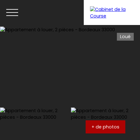
Loué
Menu
Estimation
+ de photos