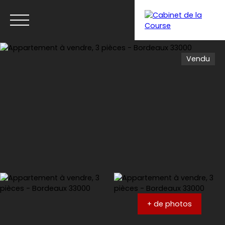
Vendu
Menu
Estimation
+ de photos