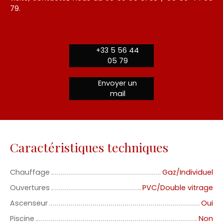
79.
+33 5 56 44
05 79
Envoyer un
mail
Caractéristiques techniques
Chauffage
Gaz/Individuel
Ouvertures
PVC/Double vitrage
Ascenseur
Oui
Piscine
Non