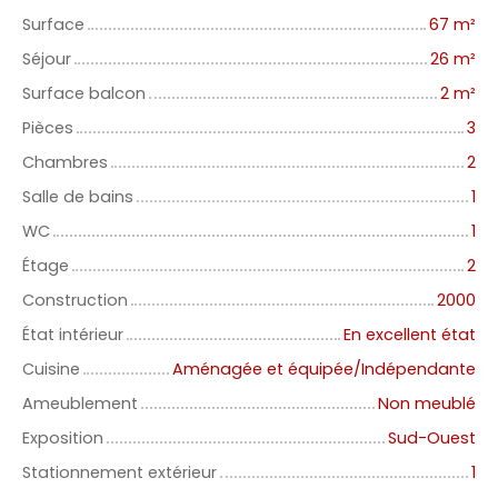
Surface
67
m²
Séjour
26
m²
Surface balcon
2
m²
Pièces
3
Chambres
2
Salle de bains
1
WC
1
Étage
2
Construction
2000
État intérieur
En excellent état
Cuisine
Aménagée et équipée/Indépendante
Ameublement
Non meublé
Exposition
Sud-Ouest
Stationnement extérieur
1