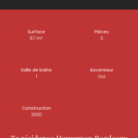
Surface
Pièces
67
m²
3
Salle de bains
Ascenseur
1
Oui
Construction
2000
T3 résidence Haussman Bordeaux