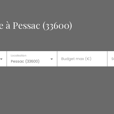
 à Pessac (33600)
Localisation
Budget max (€)
S
Pessac (33600)