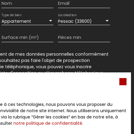
Nom
Email
Type de bien
Localisation
Appartement
Pessac (33600)
Surface min (m²)
Pièces min
ement de mes données personnelles conformément
souhaitez pas faire l'objet de prospection
e téléphonique, vous pouvez vous inscrire
 liste d'opposition au démarchage téléphonique,
L223-1 du code de la consommation, sur le site
.gouv.fr ou par courrier adressé à :
rvice Bloctel, CS 61311, 41013 BLOIS CEDEX.
ace à ces technologies, nous pouvons vous proposer du
vivialité de notre site internet. Nous utiliserons uniquement
sur le traitement de vos données personnelles,
 la rubrique ″Gérer les cookies″ en bas de notre site, à
otre
politique de confidentialité
.
nsulter
notre politique de confidentialité
.