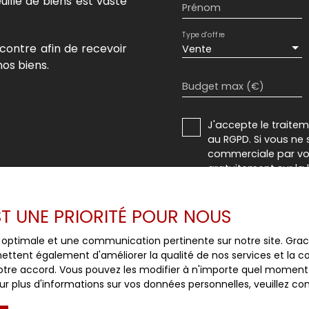
uille de biens est vaste
Prénom
Type d'offre
contre afin de recevoir
Vente
os biens.
Budget max (€)
J'accepte le trait
au RGPD. Si vous ne 
commerciale par voi
gratuitement sur la
prévu par l'article 
Internet www.bloctel
EST UNE PRIORITÉ POUR NOUS
Société Worldline, Se
ce optimale et une communication pertinente sur notre site. Gr
ettent également d'améliorer la qualité de nos services et la con
Pour en savoir plus 
tre accord. Vous pouvez les modifier à n'importe quel moment via
veuillez consulter n
r plus d'informations sur vos données personnelles, veuillez co