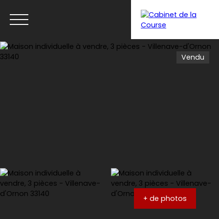
Vendu
Menu
Estimation
+ de photos