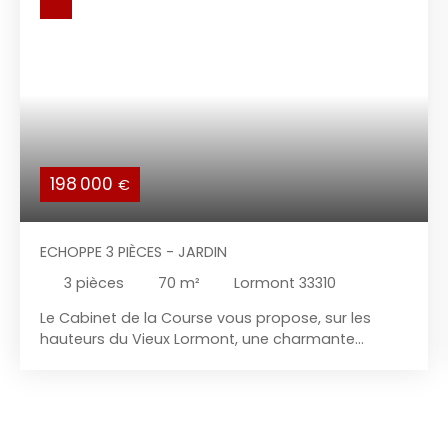
198 000
€
ECHOPPE 3 PIÈCES - JARDIN
3
pièces
70
m²
Lormont 33310
Le Cabinet de la Course vous propose, sur les
hauteurs du Vieux Lormont, une charmante
échoppe bordelaise 3 pièces avec jardin privatif
d’environ 80 m². Son emplacement est
particulièrement recherché par les citadins en
quête de calme et de verdure, tout en conservant
un accès rapide à Bordeaux. Vous profiterez d’un