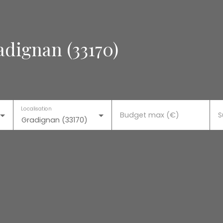
adignan (33170)
Localisation
Budget max (€)
S
Gradignan (33170)