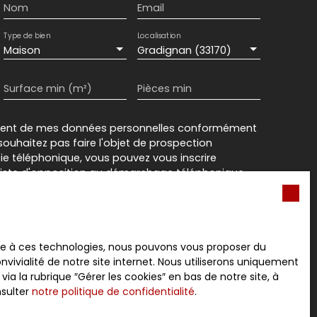
Nom
Email
Type de bien
Localisation
Maison
Gradignan (33170)
Surface min (m²)
Pièces min
ement de mes données personnelles conformément
souhaitez pas faire l'objet de prospection
e téléphonique, vous pouvez vous inscrire
 liste d'opposition au démarchage téléphonique,
L223-1 du code de la consommation, sur le site
.gouv.fr ou par courrier adressé à :
rvice Bloctel, CS 61311, 41013 BLOIS CEDEX.
ace à ces technologies, nous pouvons vous proposer du
vivialité de notre site internet. Nous utiliserons uniquement
sur le traitement de vos données personnelles,
 la rubrique ″Gérer les cookies″ en bas de notre site, à
otre
politique de confidentialité
.
nsulter
notre politique de confidentialité
.