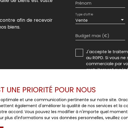
uille de biens est vaste
Prénom
Type d'offre
contre afin de recevoir
Vente
os biens.
Budget max (€)
J'accepte le trait
au RGPD. Si vous ne 
commerciale par voi
gratuitement sur la
prévu par l'article 
Internet www.bloctel
EST UNE PRIORITÉ POUR NOUS
Société Worldline, Se
ce optimale et une communication pertinente sur notre site. Gr
ettent également d'améliorer la qualité de nos services et la con
Pour en savoir plus 
tre accord. Vous pouvez les modifier à n'importe quel moment via
veuillez consulter n
r plus d'informations sur vos données personnelles, veuillez co