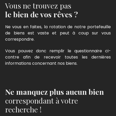
Course 33000 BORDEAUX Toutes transactions
Vous ne trouvez pas
(VENTES) sur immeubles, appartements, maisons,
terrains, garages, hangars… LOCATION/GESTION –
le bien de vos rêves ?
ESTIMATIONS – ETUDES DE DIVISIONS DE TERRAINS
Carte professionnelle CCI DE BORDEAUX - CPI 3301
Ne vous en faites, la rotation de notre portefeuille
2016 000 012 242
de biens est vaste et peut à coup sur vous
correspondre.
Vous pouvez donc remplir le questionnaire ci-
contre afin de recevoir toutes les dernières
informations concernant nos biens.
Ne manquez plus aucun bien
correspondant à votre
recherche !