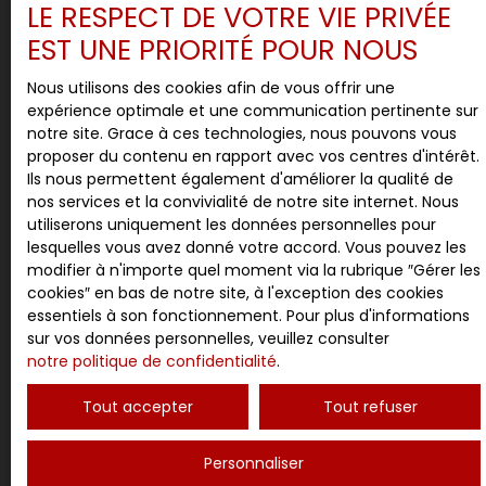
LE RESPECT DE VOTRE VIE PRIVÉE
EST UNE PRIORITÉ POUR NOUS
J'accepte le traitement de mes données
personnelles conformément au RGPD. Si vous ne
souhaitez pas faire l'objet de prospection
Nous utilisons des cookies afin de vous offrir une
commerciale par voie téléphonique, vous pouvez
expérience optimale et une communication pertinente sur
vous inscrire gratuitement sur la liste d'opposition
notre site. Grace à ces technologies, nous pouvons vous
au démarchage téléphonique, prévu par l'article
proposer du contenu en rapport avec vos centres d'intérêt.
L223-1 du code de la consommation, sur le site
Ils nous permettent également d'améliorer la qualité de
Internet www.bloctel.gouv.fr ou par courrier
nos services et la convivialité de notre site internet. Nous
adressé à :
utiliserons uniquement les données personnelles pour
lesquelles vous avez donné votre accord. Vous pouvez les
Société Worldline, Service Bloctel, CS 61311, 41013
modifier à n'importe quel moment via la rubrique ″Gérer les
BLOIS CEDEX.
cookies″ en bas de notre site, à l'exception des cookies
essentiels à son fonctionnement. Pour plus d'informations
Pour en savoir plus sur le traitement de vos
sur vos données personnelles, veuillez consulter
données personnelles, veuillez consulter notre
notre politique de confidentialité
.
politique de confidentialité
.
Tout accepter
Tout refuser
Personnaliser
Recevoir des annonces