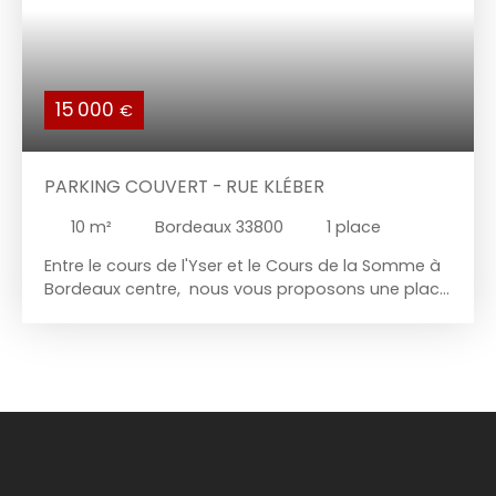
15 000
€
PARKING COUVERT - RUE KLÉBER
10
m²
Bordeaux 33800
1
place
Entre le cours de l'Yser et le Cours de la Somme à
Bordeaux centre, nous vous proposons une place
de parking couverte dans un hangar situé rue
Kléber (accès par un portail motorisé) Charges
annuelles : 87€ Taxe foncière : 112 € Prix de vente
FAI : 15 000 € (dont 1 500 € d'honoraires agence
charge acquéreur) Pour tout renseignement
complémentaire ou une visite, merci de bien
vouloir nous contacter au 05. 56. 44. 05. 79 / 06.
66. 21. 58. 06 CABINET DE LA COURSE 27 rue de la